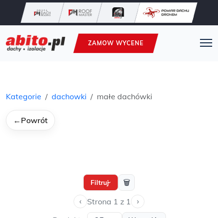
ZAMOW WYCENE
Kategorie
dachowki
małe dachówki
←
Powrót
🗑
Filtruj
›
‹
›
Strona 1 z 1