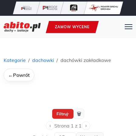
ZAMOW WYCENE
Kategorie
dachowki
dachówki zakładkowe
←
Powrót
🗑
Filtruj
›
‹
›
Strona 1 z 1