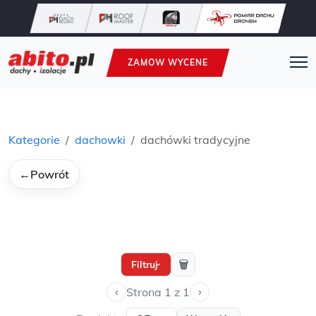
ZAMOW WYCENE
Kategorie
dachowki
dachówki tradycyjne
←
Powrót
🗑
Filtruj
›
‹
›
Strona 1 z 1