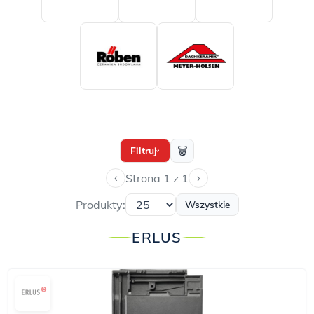
🗑
Filtruj
›
‹
›
Strona 1 z 1
Produkty:
Wszystkie
ERLUS