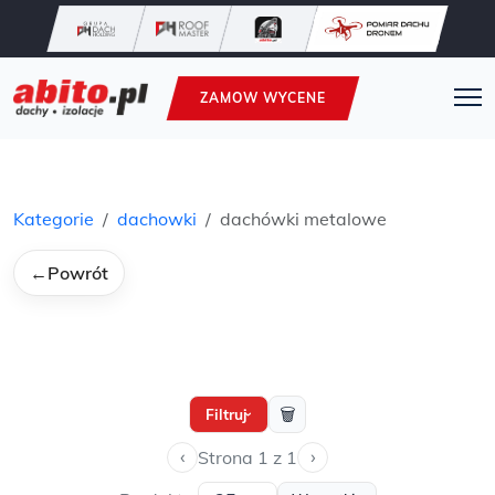
ZAMOW WYCENE
Kategorie
dachowki
dachówki metalowe
←
Powrót
🗑
Filtruj
›
‹
›
Strona 1 z 1