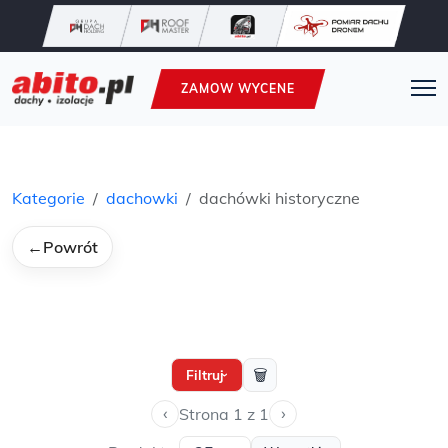
ZAMOW WYCENE
Kategorie
dachowki
dachówki historyczne
←
Powrót
🗑
Filtruj
›
‹
›
Strona 1 z 1