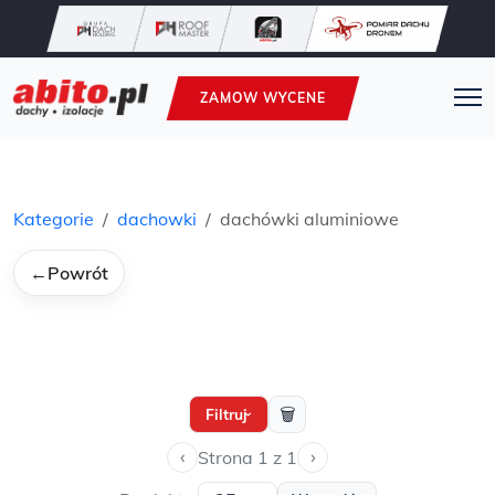
ZAMOW WYCENE
Kategorie
dachowki
dachówki aluminiowe
←
Powrót
🗑
Filtruj
›
‹
›
Strona 1 z 1