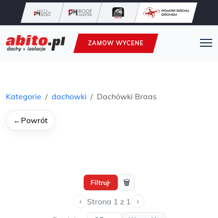
ZAMOW WYCENE
Kategorie
dachowki
Dachówki Braas
←
Powrót
🗑
Filtruj
›
‹
›
Strona 1 z 1