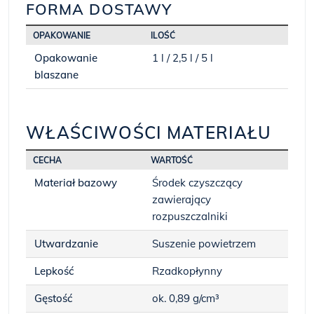
FORMA DOSTAWY
OPAKOWANIE
ILOŚĆ
Opakowanie
1 l / 2,5 l / 5 l
blaszane
WŁAŚCIWOŚCI MATERIAŁU
CECHA
WARTOŚĆ
Materiał bazowy
Środek czyszczący
zawierający
rozpuszczalniki
Utwardzanie
Suszenie powietrzem
Lepkość
Rzadkopłynny
Gęstość
ok. 0,89 g/cm³