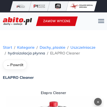
ZAMOW WYCENE
Start
Kategorie
Dachy_plaskie
Uszczelniacze
hydroizolacja płynna
ELAPRO Cleaner
←
Powrót
ELAPRO Cleaner
Elapro Cleaner
+