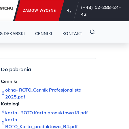
e od 29 lat !
(+48) 12-288-24-
ZAMOW WYCENE
42
G DEKARSKI
CENNIKI
KONTAKT
Do pobrania
Cenniki
okna- ROTO_Cennik Profesjonalista
📄
2025.pdf
Katalogi
📄
karta- ROTO Karta produktowa i8.pdf
karta-
📄
ROTO_Karta_produktowa_R4.pdf