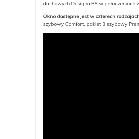
dachowych Designo R8 w połączeniach w
Okno dostępne jest w czterech rodzajach
szybowy Comfort, pakiet 3 szybowy Prem