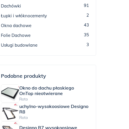
91
Dachówki
2
Łupki i włóknocementy
43
Okna dachowe
35
Folie Dachowe
3
Usługi budowlane
Podobne produkty
Okno do dachu płaskiego
OnTop nieotwierane
Roto
uchylno-wysokoosiowe Designo
R8
Roto
Designo R7 wysokoosiowe