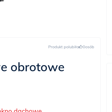
Produkt polubiło
0
osób
we
obrotowe
 okno dachowe