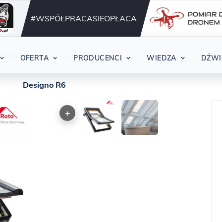
Działamy nieprzerwani
42
#WSPÓŁPRACASIEOPŁACA
na dachowe
Designo R6
OFERTA
PRODUCENCI
WIEDZA
DŹWI
Designo R6
+