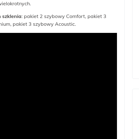
ielokrotnych.
 szklenia
: pakiet 2 szybowy Comfort, pakiet 3
ium, pakiet 3 szybowy Acoustic.