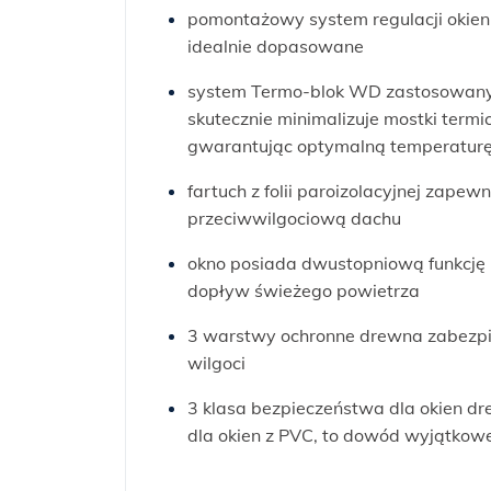
pomontażowy system regulacji okien 
idealnie dopasowane
system Termo-blok WD zastosowany n
skutecznie minimalizuje mostki termi
gwarantując optymalną temperaturę
fartuch z folii paroizolacyjnej zape
przeciwwilgociową dachu
okno posiada dwustopniową funkcję ro
dopływ świeżego powietrza
3 warstwy ochronne drewna zabezpi
wilgoci
3 klasa bezpieczeństwa dla okien d
dla okien z PVC, to dowód wyjątkowe