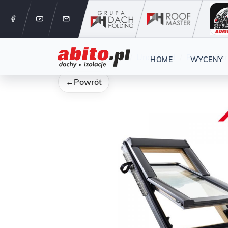
12 288 24 
Start
Kategorie
Undefined
Roto
Ok
HOME
WYCENY
←
Powrót