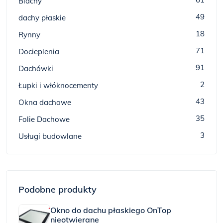
Blachy
49
dachy płaskie
18
Rynny
71
Docieplenia
91
Dachówki
2
Łupki i włóknocementy
43
Okna dachowe
35
Folie Dachowe
3
Usługi budowlane
Podobne produkty
Okno do dachu płaskiego OnTop
nieotwierane