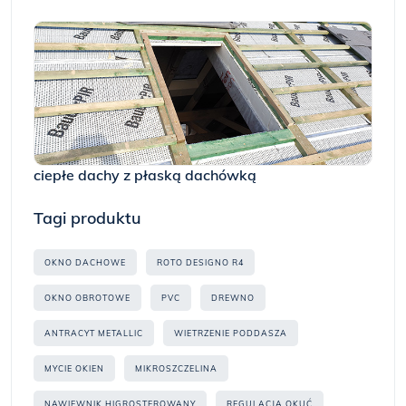
ciepłe dachy z płaską dachówką
Tagi produktu
OKNO DACHOWE
ROTO DESIGNO R4
OKNO OBROTOWE
PVC
DREWNO
ANTRACYT METALLIC
WIETRZENIE PODDASZA
MYCIE OKIEN
MIKROSZCZELINA
NAWIEWNIK HIGROSTEROWANY
REGULACJA OKUĆ