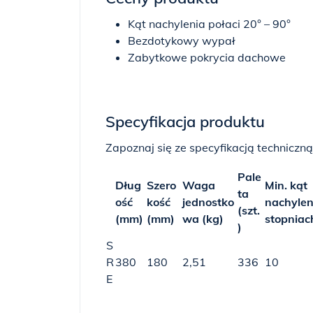
Kąt nachylenia połaci 20° – 90°
Bezdotykowy wypał
Zabytkowe pokrycia dachowe
Specyfikacja produktu
Zapoznaj się ze specyfikacją techniczną
Pale
Dług
Szero
Waga
Min. kąt
ta
ość
kość
jednostko
nachylen
(szt.
(mm)
(mm)
wa (kg)
stopniac
)
S
R
380
180
2,51
336
10
E