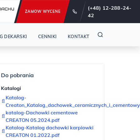
e od 29 lat !
(+48) 12-288-24-
ZAMOW WYCENE
42
j łukowy
G DEKARSKI
CENNIKI
KONTAKT
Do pobrania
Katalogi
Katalog-
📄
Creaton_Katalog_dachowek_ceramicznych_i_cementowy
katalog-Dachowki cementowe
📄
CREATON 05.2024.pdf
Katalog-Katalog dachowki karpiowki
📄
CREATON 01.2022.pdf