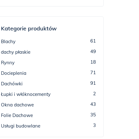
Kategorie produktów
61
Blachy
49
dachy płaskie
18
Rynny
71
Docieplenia
91
Dachówki
2
Łupki i włóknocementy
43
Okna dachowe
35
Folie Dachowe
3
Usługi budowlane