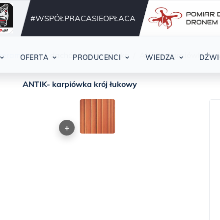
Działamy nieprzerwani
42
#WSPÓŁPRACASIEOPŁACA
ceramiczne
dachówka karpiówka
ANTIK- karpiówka kró
OFERTA
PRODUCENCI
WIEDZA
DŹWI
ANTIK- karpiówka krój łukowy
+