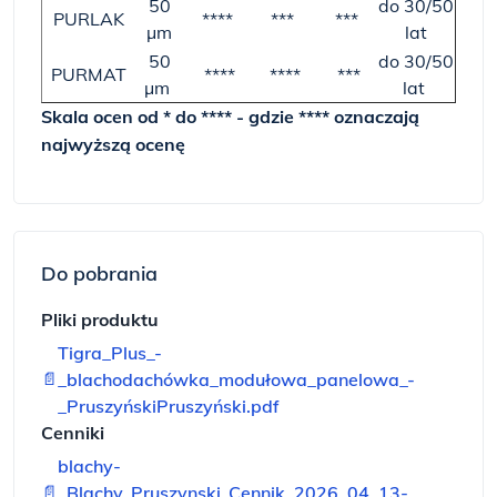
50
do 30/50
PURLAK
****
***
***
µm
lat
50
do 30/50
PURMAT
****
****
***
µm
lat
Skala ocen od * do **** - gdzie **** oznaczają
najwyższą ocenę
Do pobrania
Pliki produktu
Tigra_Plus_-
📄
_blachodachówka_modułowa_panelowa_-
_PruszyńskiPruszyński.pdf
Cenniki
blachy-
📄
_Blachy_Pruszynski_Cennik_2026_04_13-