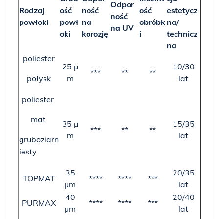
Odpor
Rodzaj
ość
ność
ość
estetycz
ność
powłoki
powł
na
obróbk
na/
na UV
oki
korozję
i
technicz
na
poliester
25 µ
10/30
***
**
**
połysk
m
lat
poliester
mat
35 µ
15/35
***
**
**
m
lat
gruboziarn
iesty
35
20/35
TOPMAT
****
****
***
µm
lat
40
20/40
PURMAX
****
****
***
µm
lat