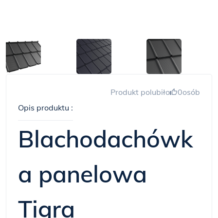
Produkt polubiło
0
osób
Opis produktu :
Blachodachówk
a panelowa
Tigra