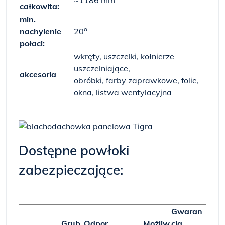
~1186 mm
całkowita:
min.
o
nachylenie
20
połaci:
wkręty, uszczelki, kołnierze
uszczelniające,
akcesoria
obróbki, farby zaprawkowe, folie,
okna, listwa wentylacyjna
Dostępne powłoki
zabezpieczające:
Gwaran
Grub
Odpor
Możliw
cja