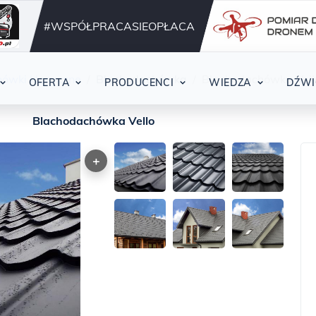
Działamy nieprzerwani
42
#WSPÓŁPRACASIEOPŁACA
ówki klasyczne
Blachodachówka
Blachodachówka Vell
OFERTA
PRODUCENCI
WIEDZA
DŹWI
Blachodachówka Vello
+