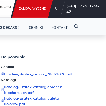
e od 29 lat !
(+48) 12-288-24-
ZAMOW WYCENE
42
o
G DEKARSKI
CENNIKI
KONTAKT
Do pobrania
Cenniki
📄
blachy-_Bratex_cennik_29062026.pdf
Katalogi
katalog-Bratex katalog obrobek
📄
blacharskich.pdf
katalog-Bratex katalog paleta
📄
kolorow.pdf