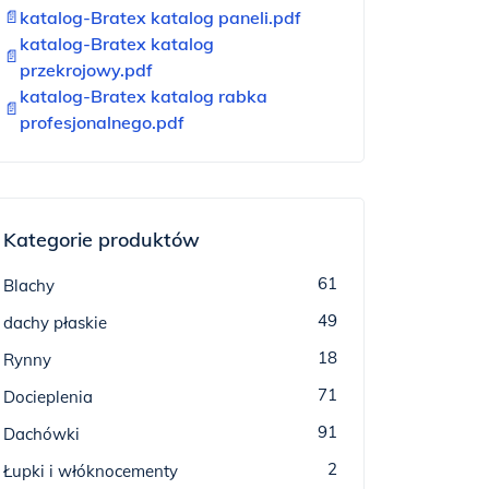
📄
katalog-Bratex katalog paneli.pdf
katalog-Bratex katalog
📄
przekrojowy.pdf
katalog-Bratex katalog rabka
📄
profesjonalnego.pdf
Kategorie produktów
61
Blachy
49
dachy płaskie
18
Rynny
71
Docieplenia
91
Dachówki
2
Łupki i włóknocementy