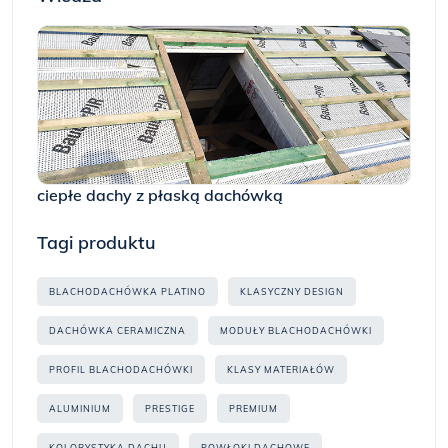
ciepłe dachy z płaską dachówką
Tagi produktu
BLACHODACHÓWKA PLATINO
KLASYCZNY DESIGN
DACHÓWKA CERAMICZNA
MODUŁY BLACHODACHÓWKI
PROFIL BLACHODACHÓWKI
KLASY MATERIAŁÓW
ALUMINIUM
PRESTIGE
PREMIUM
KOLORYSTYKA DACHU
POWŁOKI DACHOWE