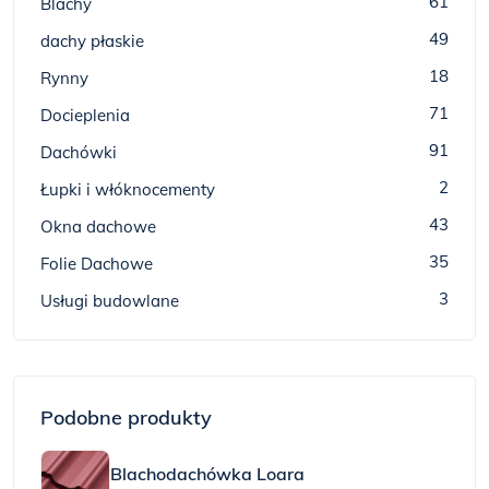
61
Blachy
49
dachy płaskie
18
Rynny
71
Docieplenia
91
Dachówki
2
Łupki i włóknocementy
43
Okna dachowe
35
Folie Dachowe
3
Usługi budowlane
Podobne produkty
Blachodachówka Loara