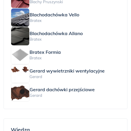
Blachy Pruszynski
Blachodachówka Vello
Bratex
Blachodachówka Allano
Bratex
Bratex Formia
Bratex
Gerard wywietrzniki wentylacyjne
Gerard
Gerard dachówki przejściowe
Gerard
Wiedza