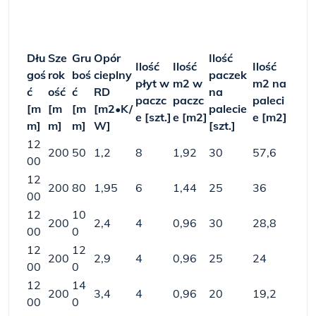
Dłu
Sze
Gru
Opór
Ilość
Ilość
Ilość
Ilość
goś
rok
boś
cieplny
paczek
płyt w
m
2
w
m
2
na
ć
ość
ć
R
D
na
paczc
paczc
paleci
[m
[m
[m
[m
2
•K/
palecie
e [szt.]
e [m
2
]
e [m
2
]
m]
m]
m]
W]
[szt.]
12
200
50
1,2
8
1,92
30
57,6
00
12
200
80
1,95
6
1,44
25
36
00
12
10
200
2,4
4
0,96
30
28,8
00
0
12
12
200
2,9
4
0,96
25
24
00
0
12
14
200
3,4
4
0,96
20
19,2
00
0