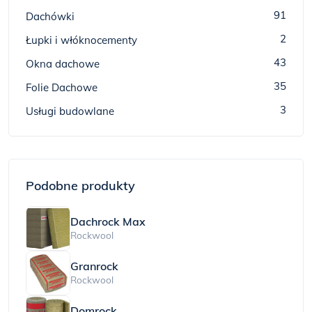
91
Dachówki
2
Łupki i włóknocementy
43
Okna dachowe
35
Folie Dachowe
3
Usługi budowlane
Podobne produkty
Dachrock Max
Rockwool
Granrock
Rockwool
Domrock