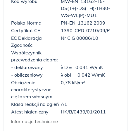
Kod wyrobu
MW-EN 13162-T5-
DS(T+)-DS(TH)-TR80-
WS-WL(P)-MU1
Polska Norma
PN-EN 13162:2009
Certyfikat CE
1390-CPD-0210/09/P
EC Deklaracja
Nr CIG 00086/10
Zgodności
Współczynnik
przewodzenia ciepła:
- deklarowany
λ
D
= 0,041 W/mK
- obliczeniowy
λ
obl
= 0,042 W/mK
Obciążenie
0,78 kN/m³
charakterystyczne
ciężarem własnym
Klasa reakcji na ogień
A1
Atest higieniczny
HK/B/0439/01/2011
Informacje techniczne