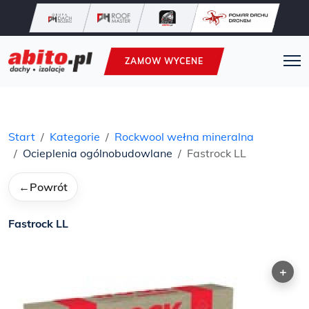
ZAMOW WYCENE
Start
Kategorie
Rockwool wełna mineralna
Ocieplenia ogólnobudowlane
Fastrock LL
←
Powrót
Fastrock LL
+