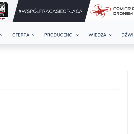
Działamy nieprzerwani
42
#WSPÓŁPRACASIEOPŁACA
OFERTA
PRODUCENCI
WIEDZA
DŹWI