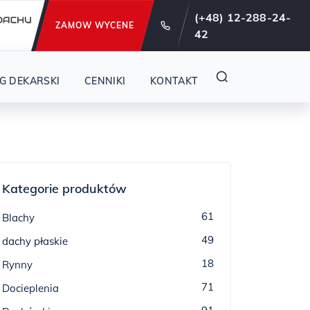
e od 29 lat !
(+48) 12-288-24-
ZAMOW WYCENE
42
G DEKARSKI
CENNIKI
KONTAKT
Kategorie produktów
61
Blachy
49
dachy płaskie
18
Rynny
71
Docieplenia