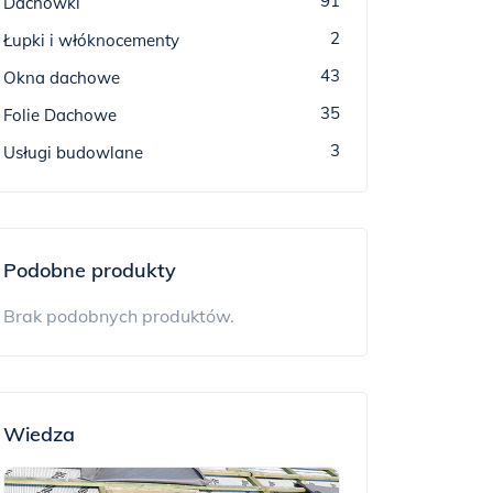
91
Dachówki
2
Łupki i włóknocementy
43
Okna dachowe
35
Folie Dachowe
3
Usługi budowlane
Podobne produkty
Brak podobnych produktów.
Wiedza