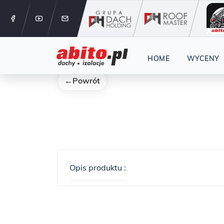
12 288 24 
Start
Kategorie
HOME
WYCENY
←
Powrót
Opis produktu :