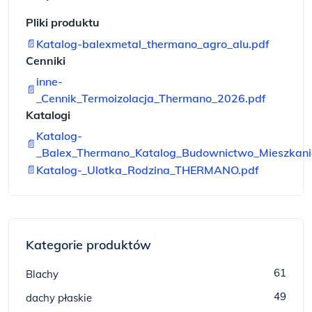
Pliki produktu
📄
Katalog-balexmetal_thermano_agro_alu.pdf
Cenniki
inne-
📄
_Cennik_Termoizolacja_Thermano_2026.pdf
Katalogi
Katalog-
📄
_Balex_Thermano_Katalog_Budownictwo_Mieszkani
📄
Katalog-_Ulotka_Rodzina_THERMANO.pdf
Kategorie produktów
61
Blachy
49
dachy płaskie