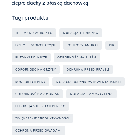
ciepłe dachy z płaską dachówką
Tagi produktu
THERMANO AGRO ALU
IZOLACJA TERMICZNA
PŁYTY TERMOIZOLACYJNE
POLIIZOCYJANURAT
PIR
BUDYNKI ROLNICZE
ODPORNOŚĆ NA PLEŚŃ
ODPORNOŚĆ NA GRZYBY
OCHRONA PRZED UPAŁEM
KOMFORT CIEPLNY
IZOLACJA BUDYNKÓW INWENTARSKICH
ODPORNOŚĆ NA AMONIAK
IZOLACJA GAZOSZCZELNA
REDUKCJA STRESU CIEPLNEGO
ZWIĘKSZENIE PRODUKTYWNOŚCI
OCHRONA PRZED OWADAMI