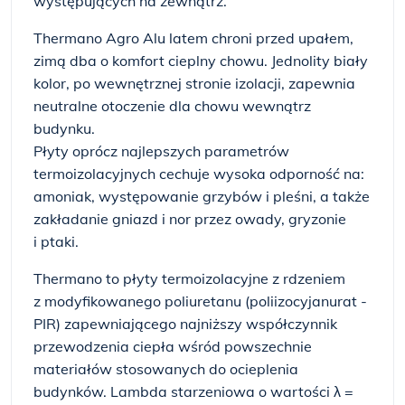
występujących na zewnątrz.
Thermano Agro Alu latem chroni przed upałem,
zimą dba o komfort cieplny chowu. Jednolity biały
kolor, po wewnętrznej stronie izolacji, zapewnia
neutralne otoczenie dla chowu wewnątrz
budynku.
Płyty oprócz najlepszych parametrów
termoizolacyjnych cechuje wysoka odporność na:
amoniak, występowanie grzybów i pleśni, a także
zakładanie gniazd i nor przez owady, gryzonie
i ptaki.
Thermano to płyty termoizolacyjne z rdzeniem
z modyfikowanego poliuretanu (poliizocyjanurat -
PIR) zapewniającego najniższy współczynnik
przewodzenia ciepła wśród powszechnie
materiałów stosowanych do ocieplenia
budynków. Lambda starzeniowa o wartości λ =