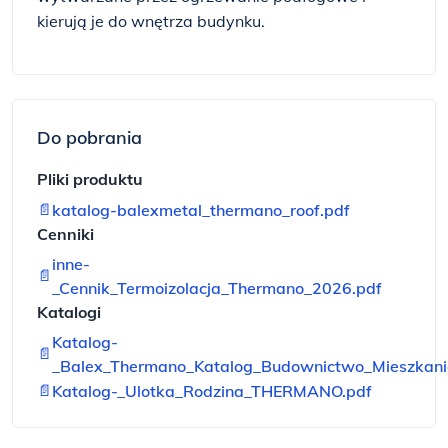
kierują je do wnętrza budynku.
Do pobrania
Pliki produktu
📄
katalog-balexmetal_thermano_roof.pdf
Cenniki
inne-
📄
_Cennik_Termoizolacja_Thermano_2026.pdf
Katalogi
Katalog-
📄
_Balex_Thermano_Katalog_Budownictwo_Mieszkani
📄
Katalog-_Ulotka_Rodzina_THERMANO.pdf