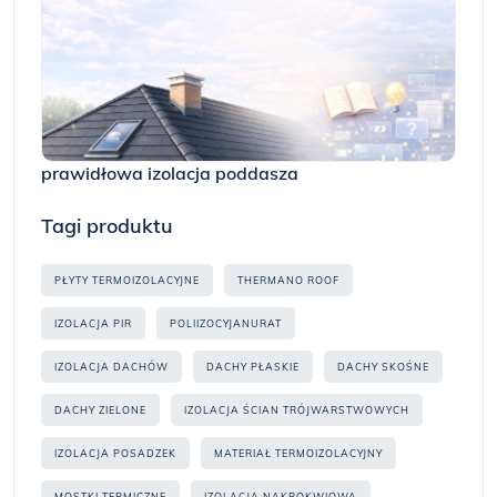
prawidłowa izolacja poddasza
Tagi produktu
PŁYTY TERMOIZOLACYJNE
THERMANO ROOF
IZOLACJA PIR
POLIIZOCYJANURAT
IZOLACJA DACHÓW
DACHY PŁASKIE
DACHY SKOŚNE
DACHY ZIELONE
IZOLACJA ŚCIAN TRÓJWARSTWOWYCH
IZOLACJA POSADZEK
MATERIAŁ TERMOIZOLACYJNY
MOSTKI TERMICZNE
IZOLACJA NAKROKWIOWA