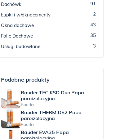
91
Dachówki
2
Łupki i włóknocementy
43
Okna dachowe
35
Folie Dachowe
3
Usługi budowlane
Podobne produkty
Bauder TEC KSD Duo Papa
paroizolacyjna
Bauder
Bauder THERM DS2 Papa
paroizolacyjna
Bauder
Bauder EVA35 Papa
paroizolacyjna