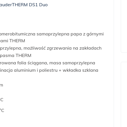
tomerobitumiczna samoprzylepna papa z górnymi
ami THERM
przylepna, możliwość zgrzewania na zakładach
a, pasma THERM
rowana folia ściągana, masa samoprzylepna
nacja aluminium i poliestru + wkładka szklana
m
 m
m
°C
°C