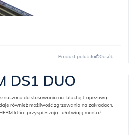
Produkt polubiło
0
osób
M DS1 DUO
eznaczona do stosowania na blachę trapezową.
 daje również możliwość zgrzewania na zakładach.
RM które przyspieszają i ułatwiają montaż