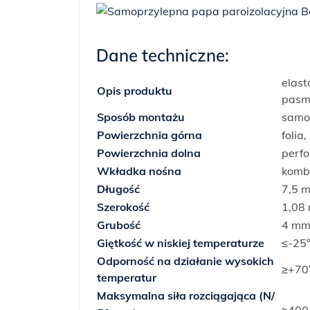
Dane techniczne:
elas
Opis produktu
pasm
Sposób montażu
samo
Powierzchnia górna
foli
Powierzchnia dolna
perfo
Wkładka nośna
kombi
Długość
7,5 
Szerokość
1,08
Grubość
4 m
Giętkość w niskiej temperaturze
≤-25
Odporność na działanie wysokich
≥+70
temperatur
Maksymalna siła rozciągająca (N/