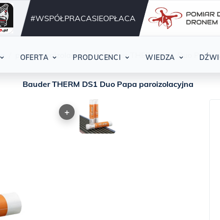
Działamy nieprzerwani
42
#WSPÓŁPRACASIEOPŁACA
ja
papa paroizolacyjna
Bauder THERM DS1 Duo Papa pa
OFERTA
PRODUCENCI
WIEDZA
DŹWI
Bauder THERM DS1 Duo Papa paroizolacyjna
+