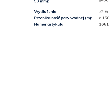
≥400
50 mm):
Wydłużenie
≥2 %
Przenikalność pary wodnej (m):
≥ 15
Numer artykułu
1661