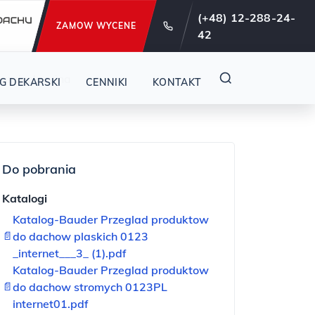
e od 29 lat !
(+48) 12-288-24-
ZAMOW WYCENE
42
roizolacyjna
G DEKARSKI
CENNIKI
KONTAKT
Do pobrania
Katalogi
Katalog-Bauder Przeglad produktow
📄
do dachow plaskich 0123
_internet___3_ (1).pdf
Katalog-Bauder Przeglad produktow
📄
do dachow stromych 0123PL
internet01.pdf