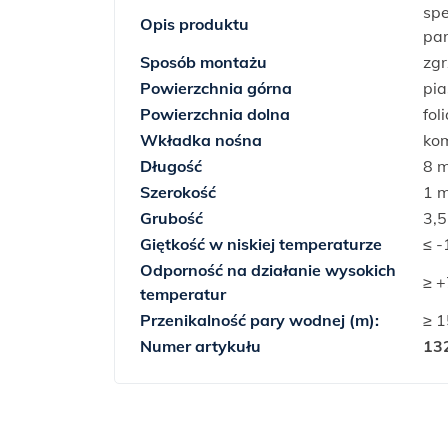
spe
Opis produktu
par
Sposób montażu
zg
Powierzchnia górna
pia
Powierzchnia dolna
fol
Wkładka nośna
kom
Długość
8 
Szerokość
1 
Grubość
3,
Giętkość w niskiej temperaturze
≤ -
Odporność na działanie wysokich
≥ +
temperatur
Przenikalność pary wodnej (m):
≥ 
Numer artykułu
13