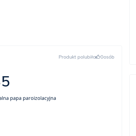
Produkt polubiło
0
osób
35
lna papa paroizolacyjna