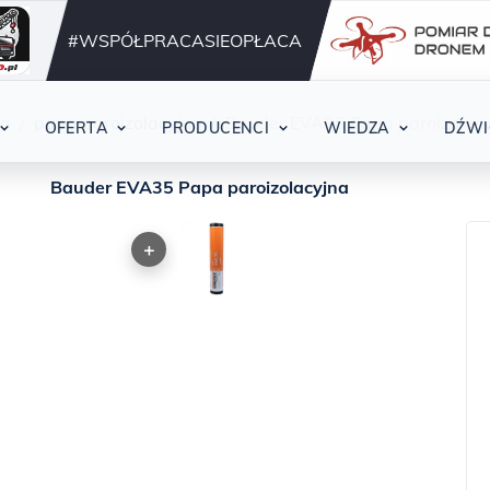
Działamy nieprzerwani
42
#WSPÓŁPRACASIEOPŁACA
ja
papa paroizolacyjna
Bauder EVA35 Papa paroizolac
OFERTA
PRODUCENCI
WIEDZA
DŹWI
Bauder EVA35 Papa paroizolacyjna
+