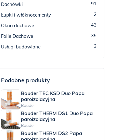
91
Dachówki
2
Łupki i włóknocementy
43
Okna dachowe
35
Folie Dachowe
3
Usługi budowlane
Podobne produkty
Bauder TEC KSD Duo Papa
paroizolacyjna
Bauder
Bauder THERM DS1 Duo Papa
paroizolacyjna
Bauder
Bauder THERM DS2 Papa
paroizolacyjna