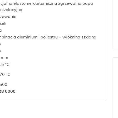
cjalna elastomerobitumiczna zgrzewalna papa
oizolacyjna
rzewanie
sek
ia
binacja aluminium i poliestru + włóknina szklana
m
m
5 mm
15 °C
70 °C
1500
28 0000