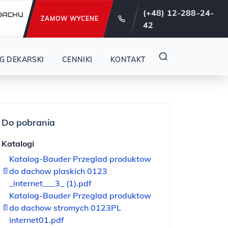
e od 29 lat !
(+48) 12-288-24-
ZAMOW WYCENE
42
yjna
G DEKARSKI
CENNIKI
KONTAKT
Do pobrania
Katalogi
Katalog-Bauder Przeglad produktow
📄
do dachow plaskich 0123
_internet___3_ (1).pdf
Katalog-Bauder Przeglad produktow
📄
do dachow stromych 0123PL
internet01.pdf