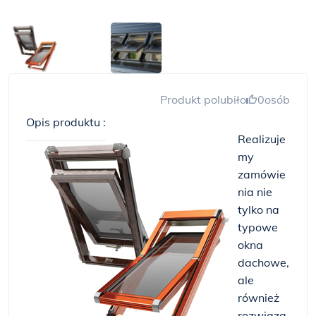
Produkt polubiło
0
osób
Opis produktu :
Realizuje
my
zamówie
nia nie
tylko na
typowe
okna
dachowe,
ale
również
rozwiąza