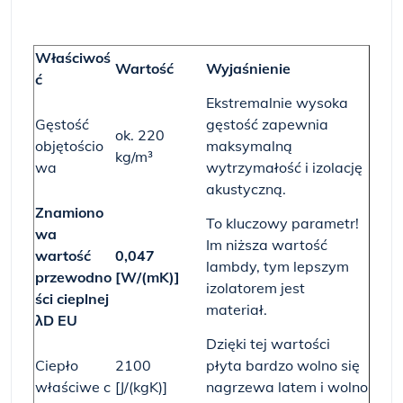
Właściwoś
Wartość
Wyjaśnienie
ć
Ekstremalnie wysoka
Gęstość
gęstość zapewnia
ok. 220
objętościo
maksymalną
kg/m³
wa
wytrzymałość i izolację
akustyczną.
Znamiono
To kluczowy parametr!
wa
Im niższa wartość
wartość
0,047
lambdy, tym lepszym
przewodno
[W/(mK)]
izolatorem jest
ści cieplnej
materiał.
λD EU
Dzięki tej wartości
Ciepło
2100
płyta bardzo wolno się
właściwe c
[J/(kgK)]
nagrzewa latem i wolno