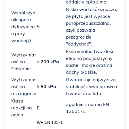
oddaje ciepło zimą.
Niska wartość oznacza,
Współczyn
że płyta jest wysoce
nik oporu
paroprzepuszczalna,
dyfuzyjneg
5
czyli pozwala
o pary
przegrodzie
wodnej μ
"oddychać".
Ekstremalna twardość,
Wytrzymał
idealna pod jastrychy
ość na
≥ 200 kPa
suche i mokre oraz na
ściskanie
dachy płaskie.
Wytrzymał
Gwarantuje najwyższą
ość na
≥ 50 kPa
stabilność wymiarową i
rozciąganie
trwałość na lata.
Klasa
Zgodnie z normą EN
reakcji na
E
13501-1.
ogień
WF-EN 13171-