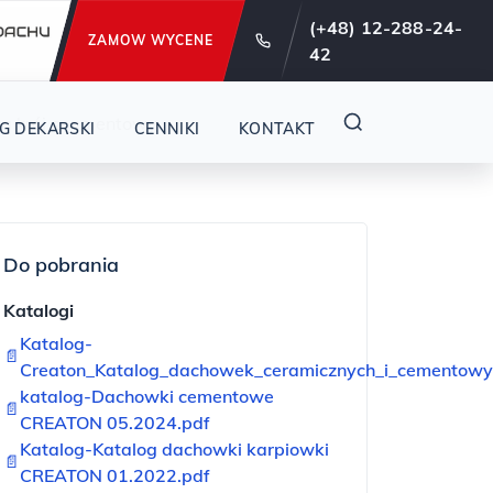
e od 29 lat !
(+48) 12-288-24-
ZAMOW WYCENE
42
a krój segmentowy
G DEKARSKI
CENNIKI
KONTAKT
Do pobrania
Katalogi
Katalog-
📄
Creaton_Katalog_dachowek_ceramicznych_i_cementowy
katalog-Dachowki cementowe
📄
CREATON 05.2024.pdf
Katalog-Katalog dachowki karpiowki
📄
CREATON 01.2022.pdf