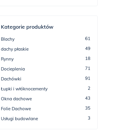
Kategorie produktów
61
Blachy
49
dachy płaskie
18
Rynny
71
Docieplenia
91
Dachówki
2
Łupki i włóknocementy
43
Okna dachowe
35
Folie Dachowe
3
Usługi budowlane