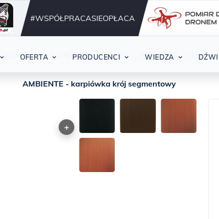
Działamy nieprzerwani
42
#WSPÓŁPRACASIEOPŁACA
ceramiczne
dachówka karpiówka
AMBIENTE - karpiówk
OFERTA
PRODUCENCI
WIEDZA
DŹWI
AMBIENTE - karpiówka krój segmentowy
+