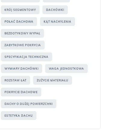
KRÓJ SEGMENTOWY
DACHÓWKI
POŁAĆ DACHOWA
KĄT NACHYLENIA
BEZDOTYKOWY WYPAŁ
ZABYTKOWE POKRYCIA
SPECYFIKACJA TECHNICZNA
WYMIARY DACHÓWKI
WAGA JEDNOSTKOWA
ROZSTAW ŁAT
ZUŻYCIE MATERIAŁU
POKRYCIE DACHOWE
DACHY O DUŻEJ POWIERZCHNI
ESTETYKA DACHU