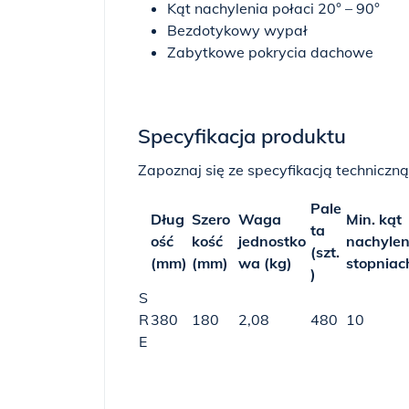
Kąt nachylenia połaci 20° – 90°
Bezdotykowy wypał
Zabytkowe pokrycia dachowe
Specyfikacja produktu
Zapoznaj się ze specyfikacją techniczną
Pale
Dług
Szero
Waga
Min. kąt
ta
ość
kość
jednostko
nachylen
(szt.
(mm)
(mm)
wa (kg)
stopniac
)
S
R
380
180
2,08
480
10
E