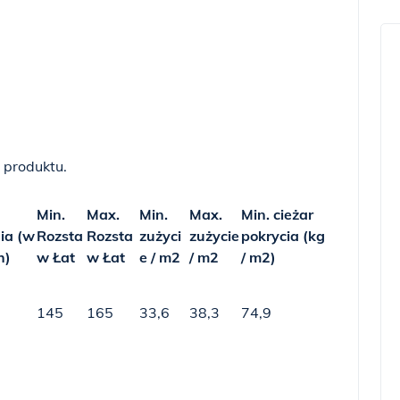
 produktu.
Min.
Max.
Min.
Max.
Min. cieżar
ia (w
Rozsta
Rozsta
zużyci
zużycie
pokrycia (kg
h)
w Łat
w Łat
e / m2
/ m2
/ m2)
145
165
33,6
38,3
74,9