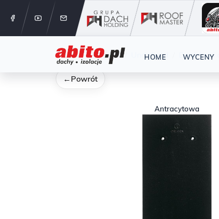
12 288 24 
Start
Kategorie
Undefined
Dachówki 
HOME
WYCENY
←
Powrót
Antracytowa