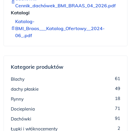
📄
Cennik_dachówek_BMI_BRAAS_04_2026.pdf
Katalogi
Katalog-
📄
BMI_Braas___Katalog_Ofertowy__2024-
06_.pdf
Kategorie produktów
61
Blachy
49
dachy płaskie
18
Rynny
71
Docieplenia
91
Dachówki
2
Łupki i włóknocementy