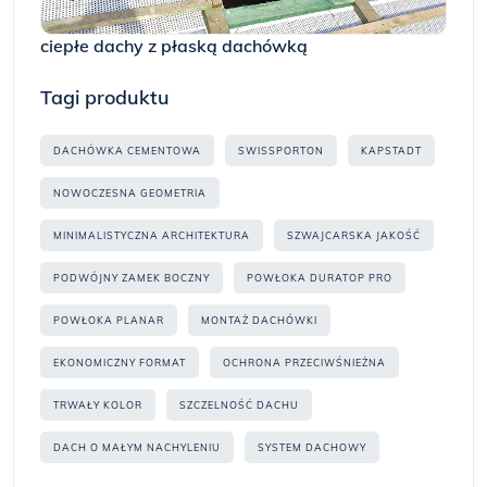
ciepłe dachy z płaską dachówką
Tagi produktu
DACHÓWKA CEMENTOWA
SWISSPORTON
KAPSTADT
NOWOCZESNA GEOMETRIA
MINIMALISTYCZNA ARCHITEKTURA
SZWAJCARSKA JAKOŚĆ
PODWÓJNY ZAMEK BOCZNY
POWŁOKA DURATOP PRO
POWŁOKA PLANAR
MONTAŻ DACHÓWKI
EKONOMICZNY FORMAT
OCHRONA PRZECIWŚNIEŻNA
TRWAŁY KOLOR
SZCZELNOŚĆ DACHU
DACH O MAŁYM NACHYLENIU
SYSTEM DACHOWY