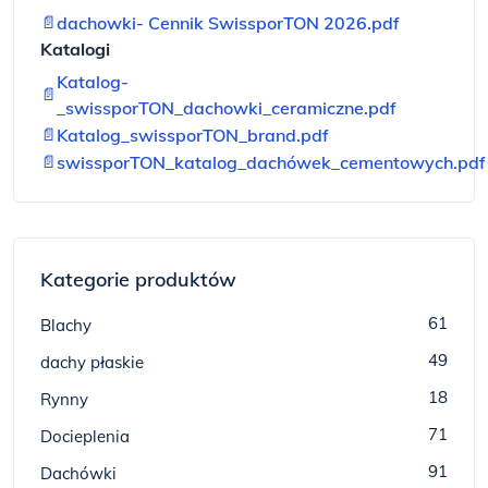
📄
dachowki- Cennik SwissporTON 2026.pdf
Katalogi
Katalog-
📄
_swissporTON_dachowki_ceramiczne.pdf
📄
Katalog_swissporTON_brand.pdf
📄
swissporTON_katalog_dachówek_cementowych.pdf
Kategorie produktów
61
Blachy
49
dachy płaskie
18
Rynny
71
Docieplenia
91
Dachówki