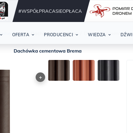
Działamy nieprzerwani
42
#WSPÓŁPRACASIEOPŁACA
 cementowe
Dachówka romańska
Dachówka cementow
OFERTA
PRODUCENCI
WIEDZA
DŹWI
Dachówka cementowa Brema
+