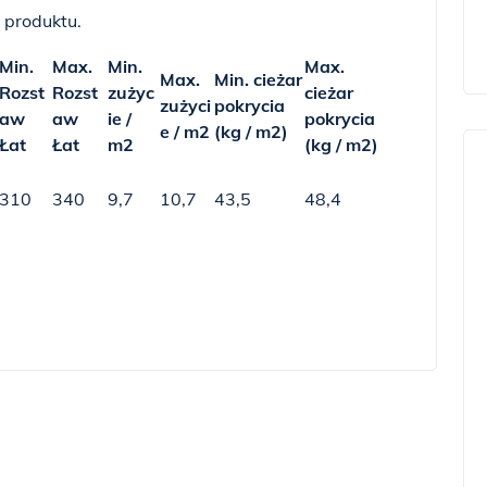
 produktu.
Min.
Max.
Min.
Max.
Max.
Min. cieżar
Rozst
Rozst
zużyc
cieżar
zużyci
pokrycia
aw
aw
ie /
pokrycia
e / m2
(kg / m2)
Łat
Łat
m2
(kg / m2)
310
340
9,7
10,7
43,5
48,4