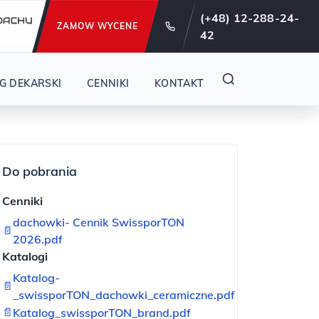
e od 29 lat !
(+48) 12-288-24-
ZAMOW WYCENE
42
a Brema
G DEKARSKI
CENNIKI
KONTAKT
Do pobrania
Cenniki
dachowki- Cennik SwissporTON
📄
2026.pdf
Katalogi
Katalog-
📄
_swissporTON_dachowki_ceramiczne.pdf
📄
Katalog_swissporTON_brand.pdf