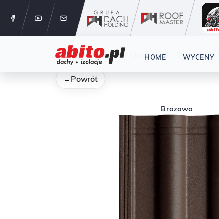
12 288 24 
Start
Kategorie
Undefined
Dachówki
HOME
WYCENY
←
Powrót
Brazowa