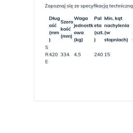
Zapoznaj się ze specyfikacją techniczną
Dług
Waga
Pal
Min. kąt
Szero
ość
jednostk
eta
nachylenia
kość
(mm
owa
(szt.
(w
(mm)
)
(kg)
)
stopniach)
S
R
420
334
4,5
240
15
E