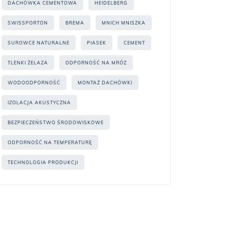
DACHÓWKA CEMENTOWA
HEIDELBERG
SWISSPORTON
BREMA
MNICH MNISZKA
SUROWCE NATURALNE
PIASEK
CEMENT
TLENKI ŻELAZA
ODPORNOŚĆ NA MRÓZ
WODOODPORNOŚĆ
MONTAŻ DACHÓWKI
IZOLACJA AKUSTYCZNA
BEZPIECZEŃSTWO ŚRODOWISKOWE
ODPORNOŚĆ NA TEMPERATURĘ
TECHNOLOGIA PRODUKCJI