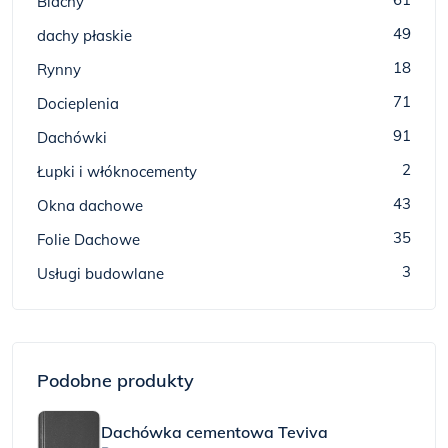
Blachy
49
dachy płaskie
18
Rynny
71
Docieplenia
91
Dachówki
2
Łupki i włóknocementy
43
Okna dachowe
35
Folie Dachowe
3
Usługi budowlane
Podobne produkty
Dachówka cementowa Teviva