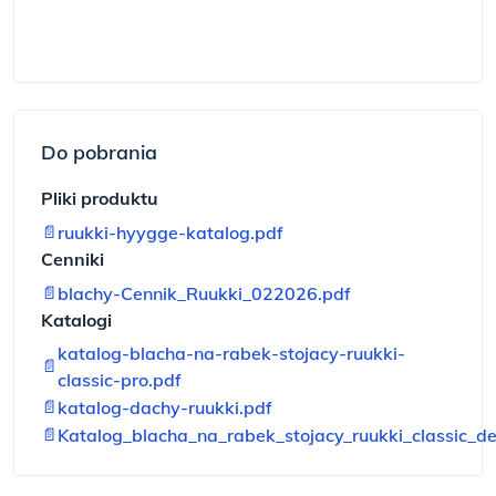
Do pobrania
Pliki produktu
📄
ruukki-hyygge-katalog.pdf
Cenniki
📄
blachy-Cennik_Ruukki_022026.pdf
Katalogi
katalog-blacha-na-rabek-stojacy-ruukki-
📄
classic-pro.pdf
📄
katalog-dachy-ruukki.pdf
📄
Katalog_blacha_na_rabek_stojacy_ruukki_classic_de