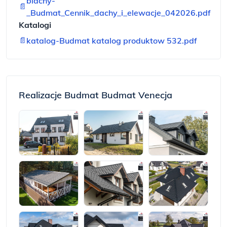
blachy-
📄
_Budmat_Cennik_dachy_i_elewacje_042026.pdf
Katalogi
📄
katalog-Budmat katalog produktow 532.pdf
Realizacje Budmat Budmat Venecja