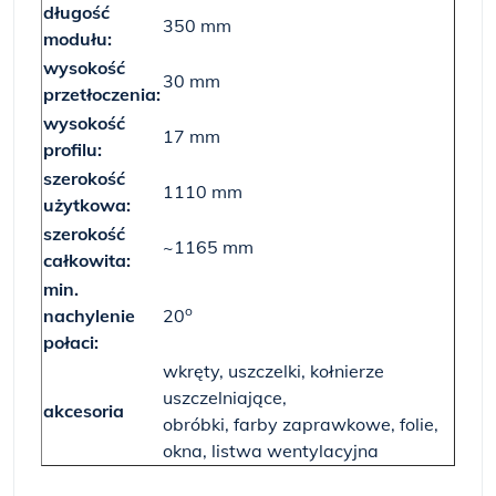
długość
350 mm
modułu:
wysokość
30 mm
przetłoczenia:
wysokość
17 mm
profilu:
szerokość
1110 mm
użytkowa:
szerokość
~1165 mm
całkowita:
min.
o
nachylenie
20
połaci:
wkręty, uszczelki, kołnierze
uszczelniające,
akcesoria
obróbki, farby zaprawkowe, folie,
okna, listwa wentylacyjna