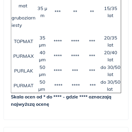
mat
35 µ
15/35
***
**
**
m
lat
gruboziarn
iesty
35
20/35
TOPMAT
****
****
***
µm
lat
40
20/40
PURMAX
****
****
***
µm
lat
50
do 30/50
PURLAK
****
***
***
µm
lat
50
do 30/50
PURMAT
****
****
***
µm
lat
Skala ocen od * do **** - gdzie **** oznaczają
najwyższą ocenę