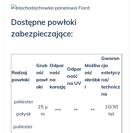
Dostępne powłoki
zabezpieczające:
Gwaran
Grub
Odpor
Możliw
cja
Odpor
Rodzaj
ość
ność
ość
estetycz
ność
powłoki
powł
na
obróbk
na/
na UV
oki
korozję
i
technicz
na
poliester
25 µ
10/30
***
**
**
połysk
m
lat
poliester