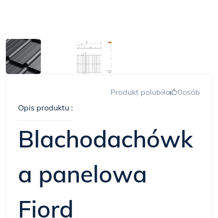
Produkt polubiło
0
osób
Opis produktu :
Blachodachówk
a panelowa
Fiord