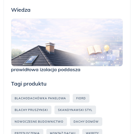
Wiedza
prawidłowa izolacja poddasza
Tagi produktu
BLACHODACHÓWKA PANELOWA
FIORD
BLACHY PRUSZYNSKI
SKANDYNAWSKI STYL
NOWOCZESNE BUDOWNICTWO
DACHY DOMÓW
PRZETŁOCZENIA
MONTAŻ DACHU
WKRĘTY