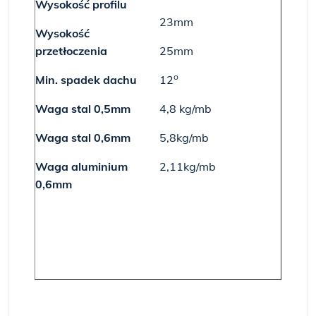
Wysokość profilu
23mm
Wysokość
przetłoczenia
25mm
o
Min. spadek dachu
12
Waga stal 0,5mm
4,8 kg/mb
Waga stal 0,6mm
5,8kg/mb
Waga aluminium
2,11kg/mb
0,6mm