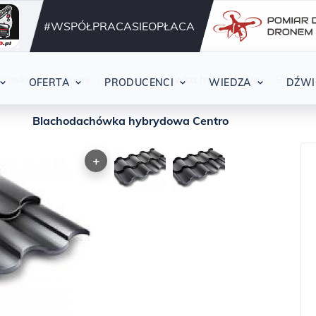
Działamy nieprzerwani
42
#WSPÓŁPRACASIEOPŁACA
hówki hybrydowe
blachodachówka hybrydowa
Blacho
OFERTA
PRODUCENCI
WIEDZA
DŹWI
Blachodachówka hybrydowa Centro
+