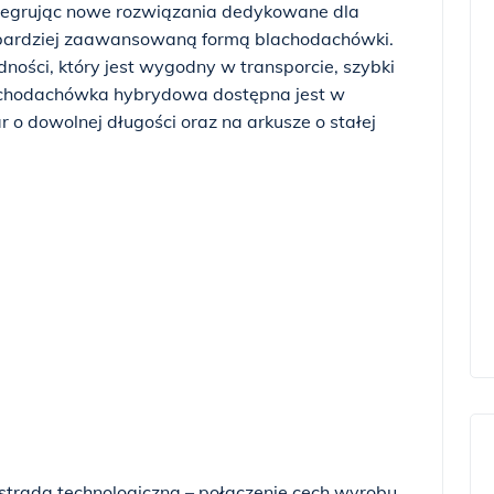
egrując nowe rozwiązania dedykowane dla
ajbardziej zaawansowaną formą blachodachówki.
ości, który jest wygodny w transporcie, szybki
 Blachodachówka hybrydowa dostępna jest w
o dowolnej długości oraz na arkusze o stałej
trada technologiczna – połączenie cech wyrobu