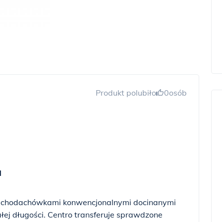
Produkt polubiło
0
osób
a
lachodachówkami konwencjonalnymi docinanymi
ej długości. Centro transferuje sprawdzone