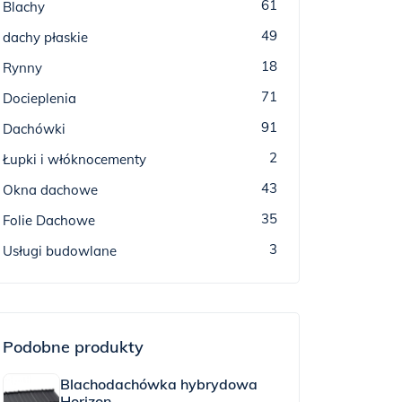
61
Blachy
49
dachy płaskie
18
Rynny
71
Docieplenia
91
Dachówki
2
Łupki i włóknocementy
43
Okna dachowe
35
Folie Dachowe
3
Usługi budowlane
Podobne produkty
Blachodachówka hybrydowa
Horizon