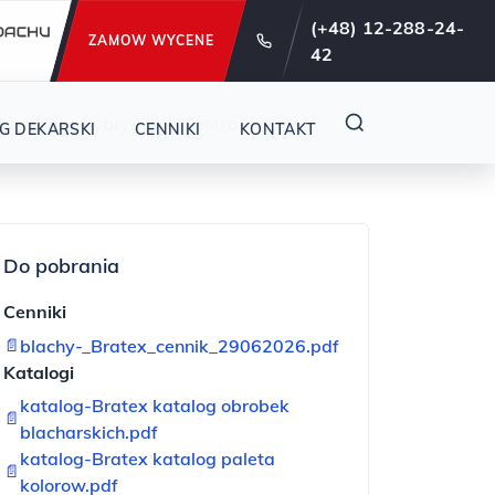
e od 29 lat !
(+48) 12-288-24-
ZAMOW WYCENE
42
dachówka hybrydowa Centro
G DEKARSKI
CENNIKI
KONTAKT
Do pobrania
Cenniki
📄
blachy-_Bratex_cennik_29062026.pdf
Katalogi
katalog-Bratex katalog obrobek
📄
blacharskich.pdf
katalog-Bratex katalog paleta
📄
kolorow.pdf