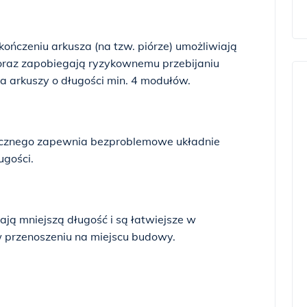
ończeniu arkusza (na tzw. piórze) umożliwiają
oraz zapobiegają ryzykownemu przebijaniu
la arkuszy o długości min. 4 modułów.
cznego zapewnia bezproblemowe układnie
ugości.
ą mniejszą długość i są łatwiejsze w
w przenoszeniu na miejscu budowy.