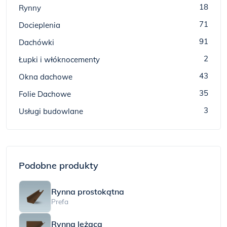
18
Rynny
71
Docieplenia
91
Dachówki
2
Łupki i włóknocementy
43
Okna dachowe
35
Folie Dachowe
3
Usługi budowlane
Podobne produkty
Rynna prostokątna
Prefa
Rynna leżąca