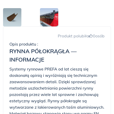
Produkt polubiło
0
osób
Opis produktu :
RYNNA PÓŁOKRĄGŁA —
INFORMACJE
Systemy rynnowe PREFA od lat cieszą się
doskonałą opinią i wyróżniają się technicznym
zaawansowaniem detali. Dzięki sprawdzonej
metodzie uszlachetniania powierzchni rynny
pozostają przez wiele lat sprawne i zachowują
estetyczny wygląd. Rynny półokrągłe są
wytwarzane z lakierowanych taśm aluminiowych.
Materiał bazowy stanowią stopy wg normy EN