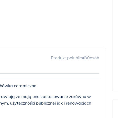
Produkt polubiło
0
osób
hówka ceramiczna.
prawiają że mają one zastosowanie zarówno w
m, użyteczności publicznej jak i renowacjach