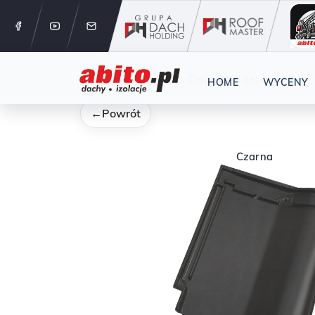
12 288 24 
Start
Kategorie
Dachówki ceramiczne
HOME
WYCENY
←
Powrót
Czarna