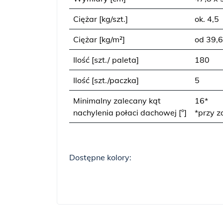
Ciężar [kg/szt.]
ok. 4,5
Ciężar [kg/m²]
od 39,6
Ilość [szt./ paleta]
180
Ilość [szt./paczka]
5
Minimalny zalecany kąt
16*
nachylenia połaci dachowej [°]
*przy 
Dostępne kolory: