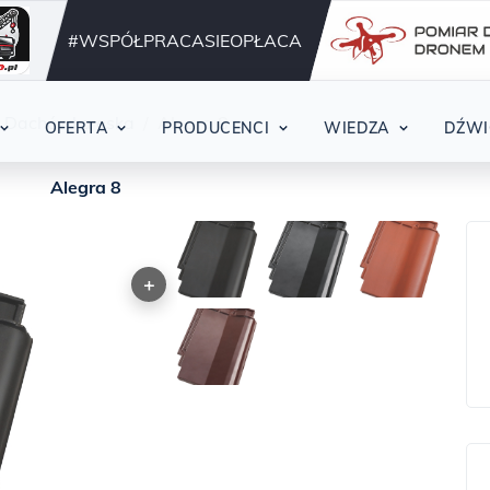
Działamy nieprzerwani
42
#WSPÓŁPRACASIEOPŁACA
Dachówka eska
Alegra 8
OFERTA
PRODUCENCI
WIEDZA
DŹWI
Alegra 8
+