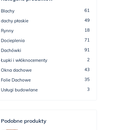
61
Blachy
49
dachy płaskie
18
Rynny
71
Docieplenia
91
Dachówki
2
Łupki i włóknocementy
43
Okna dachowe
35
Folie Dachowe
3
Usługi budowlane
Podobne produkty