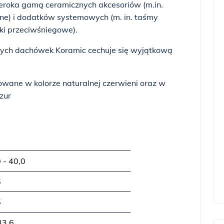
eroka gamą ceramicznych akcesoriów (m.in.
ne) i dodatków systemowych (m. in. taśmy
ki przeciwśniegowe).
ych dachówek Koramic cechuje się wyjątkową
ane w kolorze naturalnej czerwieni oraz w
zur
0 - 40,0
5
5
33,6