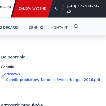
e od 29 lat !
(+48) 12-288-24-
ZAMOW WYCENE
42
G DEKARSKI
CENNIKI
KONTAKT
Do pobrania
Cenniki
dachowki-
📄
_Cennik_produktow_Koramic_Wienerberger_2026.pdf
Kategorie produktów