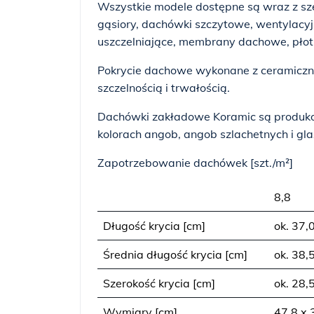
Wszystkie modele dostępne są wraz z sz
gąsiory, dachówki szczytowe, wentylacyj
uszczelniające, membrany dachowe, płot
Pokrycie dachowe wykonane z ceramiczn
szczelnością i trwałością.
Dachówki zakładowe Koramic są produkow
kolorach angob, angob szlachetnych i gla
Zapotrzebowanie dachówek [szt./m²]
8,8
Długość krycia [cm]
ok. 37,
Średnia długość krycia [cm]
ok. 38,
Szerokość krycia [cm]
ok. 28,
Wymiary [cm]
47,8 x 