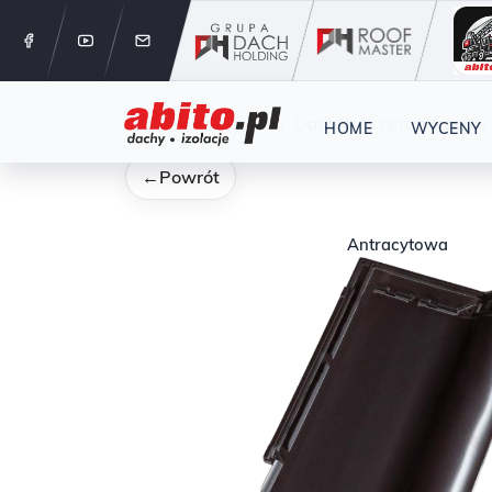
12 288 24 
Start
Kategorie
Dachówki ceramiczne
HOME
WYCENY
←
Powrót
Antracytowa