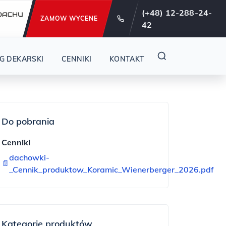
e od 29 lat !
(+48) 12-288-24-
ZAMOW WYCENE
42
G DEKARSKI
CENNIKI
KONTAKT
Do pobrania
Cenniki
dachowki-
📄
_Cennik_produktow_Koramic_Wienerberger_2026.pdf
Kategorie produktów