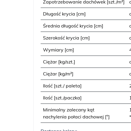
Zapotrzebowanie dachówek [szt./m²]
Długość krycia [cm]
Średnia długość krycia [cm]
Szerokość krycia [cm]
Wymiary [cm]
Ciężar [kg/szt.]
Ciężar [kg/m²]
Ilość [szt./ paleta]
Ilość [szt./paczka]
Minimalny zalecany kąt
nachylenia połaci dachowej [°]