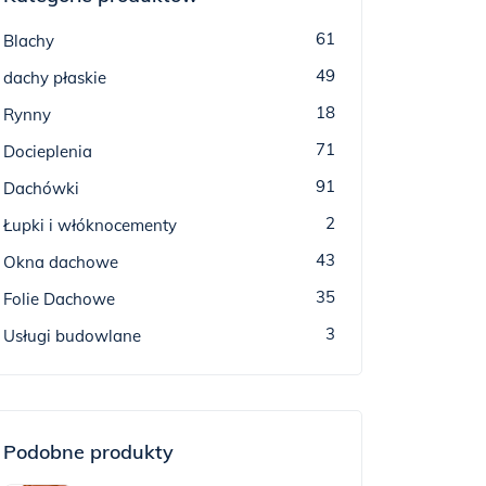
61
Blachy
49
dachy płaskie
18
Rynny
71
Docieplenia
91
Dachówki
2
Łupki i włóknocementy
43
Okna dachowe
35
Folie Dachowe
3
Usługi budowlane
Podobne produkty