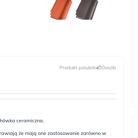
Produkt polubiło
0
osób
hówka ceramiczna.
prawiają że mają one zastosowanie zarówno w