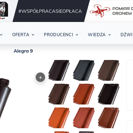
Działamy nieprzerwani
42
#WSPÓŁPRACASIEOPŁACA
Dachówka renesansowa
Alegra 9
OFERTA
PRODUCENCI
WIEDZA
DŹWI
Alegra 9
+