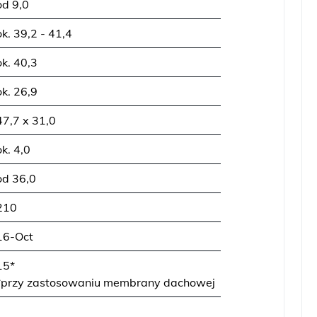
od 9,0
ok. 39,2 - 41,4
ok. 40,3
ok. 26,9
47,7 x 31,0
ok. 4,0
od 36,0
210
16-Oct
15*
*przy zastosowaniu membrany dachowej