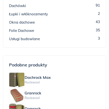
91
Dachówki
2
Łupki i włóknocementy
43
Okna dachowe
35
Folie Dachowe
3
Usługi budowlane
Podobne produkty
Dachrock Max
Rockwool
Granrock
Rockwool
Domrock