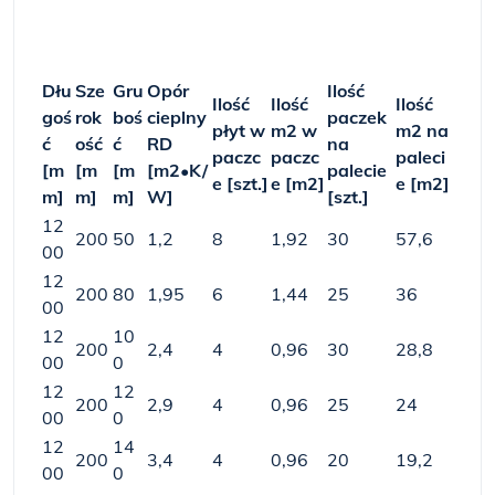
Dłu
Sze
Gru
Opór
Ilość
Ilość
Ilość
Ilość
goś
rok
boś
cieplny
paczek
płyt w
m
2
w
m
2
na
ć
ość
ć
R
D
na
paczc
paczc
paleci
[m
[m
[m
[m
2
•K/
palecie
e [szt.]
e [m
2
]
e [m
2
]
m]
m]
m]
W]
[szt.]
12
200
50
1,2
8
1,92
30
57,6
00
12
200
80
1,95
6
1,44
25
36
00
12
10
200
2,4
4
0,96
30
28,8
00
0
12
12
200
2,9
4
0,96
25
24
00
0
12
14
200
3,4
4
0,96
20
19,2
00
0