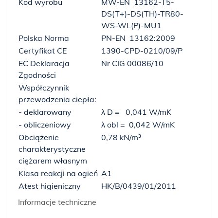
Kod wyrobu
MW-EN 13162-T5-
DS(T+)-DS(TH)-TR80-
WS-WL(P)-MU1
Polska Norma
PN-EN 13162:2009
Certyfikat CE
1390-CPD-0210/09/P
EC Deklaracja
Nr CIG 00086/10
Zgodności
Współczynnik
przewodzenia ciepła:
- deklarowany
λ
D
= 0,041 W/mK
- obliczeniowy
λ
obl
= 0,042 W/mK
Obciążenie
0,78 kN/m³
charakterystyczne
ciężarem własnym
Klasa reakcji na ogień
A1
Atest higieniczny
HK/B/0439/01/2011
Informacje techniczne