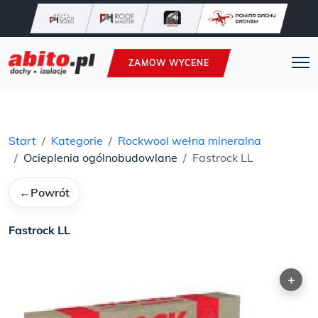
ZAMOW WYCENE
Start
Kategorie
Rockwool wełna mineralna
Ocieplenia ogólnobudowlane
Fastrock LL
←
Powrót
Fastrock LL
+