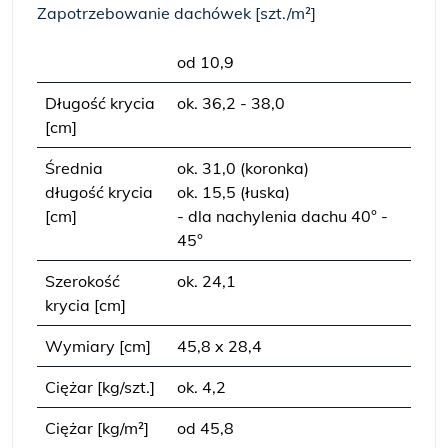
Zapotrzebowanie dachówek [szt./m²]
od 10,9
Długość krycia
ok. 36,2 - 38,0
[cm]
Średnia
ok. 31,0 (koronka)
długość krycia
ok. 15,5 (łuska)
[cm]
- dla nachylenia dachu 40° -
45°
Szerokość
ok. 24,1
krycia [cm]
Wymiary [cm]
45,8 x 28,4
Ciężar [kg/szt.]
ok. 4,2
Ciężar [kg/m²]
od 45,8