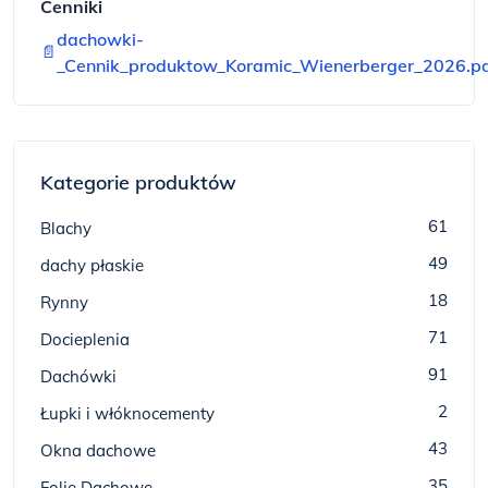
Cenniki
dachowki-
📄
_Cennik_produktow_Koramic_Wienerberger_2026.p
Kategorie produktów
61
Blachy
49
dachy płaskie
18
Rynny
71
Docieplenia
91
Dachówki
2
Łupki i włóknocementy
43
Okna dachowe
35
Folie Dachowe