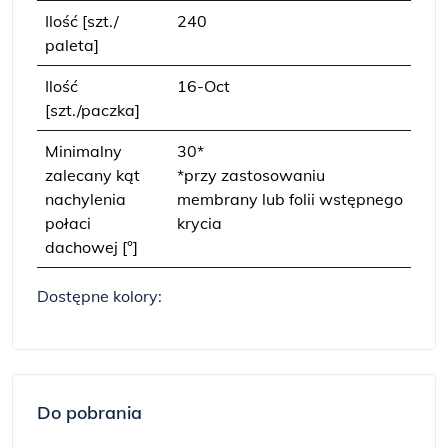
Ilość [szt./
240
paleta]
Ilość
16-Oct
[szt./paczka]
Minimalny
30*
zalecany kąt
*przy zastosowaniu
nachylenia
membrany lub folii wstępnego
połaci
krycia
dachowej [°]
Dostępne kolory:
Do pobrania