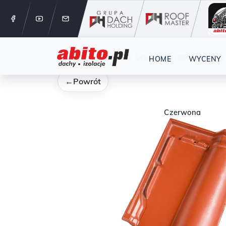
12 288 24 
Start
Kategorie
Dachówki ceramiczne
HOME
WYCENY
←
Powrót
Czerwona