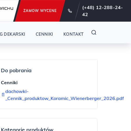
e od 29 lat !
(+48) 12-288-24-
ZAMOW WYCENE
42
G DEKARSKI
CENNIKI
KONTAKT
Do pobrania
Cenniki
dachowki-
📄
_Cennik_produktow_Koramic_Wienerberger_2026.pdf
Kategorie produktów