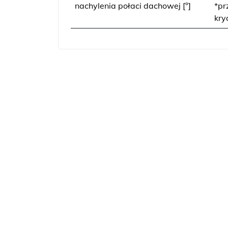
nachylenia połaci dachowej [°]
*pr
kry