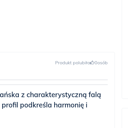
Produkt polubiło
0
osób
ńska z charakterystyczną falą
profil podkreśla harmonię i