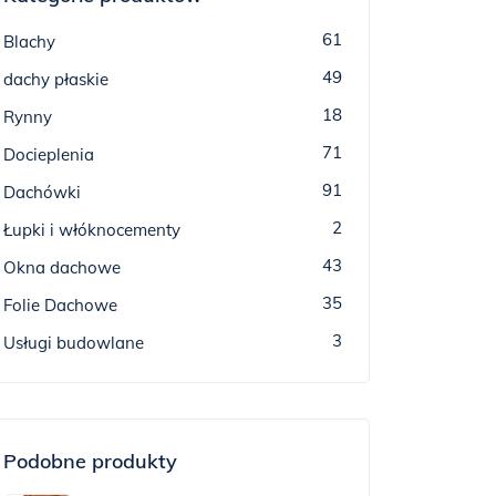
61
Blachy
49
dachy płaskie
18
Rynny
71
Docieplenia
91
Dachówki
2
Łupki i włóknocementy
43
Okna dachowe
35
Folie Dachowe
3
Usługi budowlane
Podobne produkty