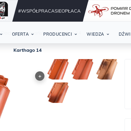
Działamy nieprzerwani
42
#WSPÓŁPRACASIEOPŁACA
Dachówka romańska
Karthago 14
OFERTA
PRODUCENCI
WIEDZA
DŹWI
Karthago 14
+