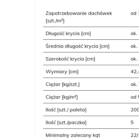
Zapotrzebowanie dachówek
od 
[szt./m²]
Długość krycia [cm]
ok.
Średnia długość krycia [cm]
ok.
Szerokość krycia [cm]
ok.
Wymiary [cm]
42,
Ciężar [kg/szt.]
ok.
Ciężar [kg/m²]
od 
Ilość [szt./ paleta]
20
Ilość [szt./paczka]
5
Minimalny zalecany kąt
22/