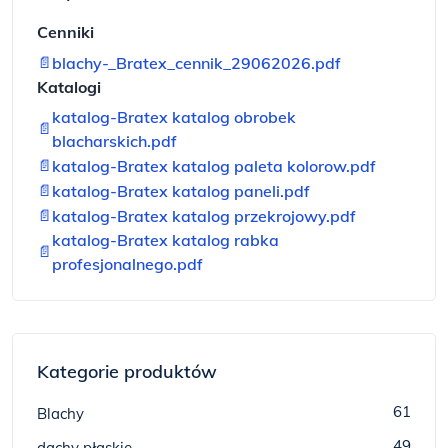
Cenniki
📄
blachy-_Bratex_cennik_29062026.pdf
Katalogi
katalog-Bratex katalog obrobek
📄
blacharskich.pdf
📄
katalog-Bratex katalog paleta kolorow.pdf
📄
katalog-Bratex katalog paneli.pdf
📄
katalog-Bratex katalog przekrojowy.pdf
katalog-Bratex katalog rabka
📄
profesjonalnego.pdf
Kategorie produktów
61
Blachy
49
dachy płaskie