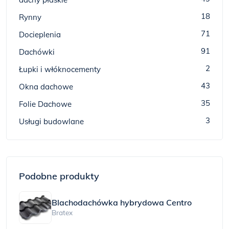
18
Rynny
71
Docieplenia
91
Dachówki
2
Łupki i włóknocementy
43
Okna dachowe
35
Folie Dachowe
3
Usługi budowlane
Podobne produkty
Blachodachówka hybrydowa Centro
Bratex