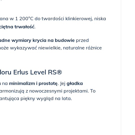
na w 1 200°C do twardości klinkierowej, niska
iętna trwałość
.
adne wymiary krycia na budowie
przed
oże wykazywać niewielkie, naturalne różnice
loru Erlus Level RS®
u na
minimalizm i prostotę
. Jej
gładka
harmonizują z nowoczesnymi projektami. To
ntująca piękny wygląd na lata.