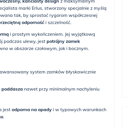
woczesny, kanciasty design
z maksymalnym
ecjalista marki Erlus, stworzony specjalnie z myślą
towana tak, by sprostać rygorom współczesnej
rzeciętną odporność
i szczelność.
ormą
i prostym wykończeniem. Jej wyjątkową
ój podczas ulewy, jest
potrójny zamek
ówno w obszarze czołowym, jak i bocznym.
awansowany system zamków błyskawicznie
ć poddasza
nawet przy minimalnym nachyleniu
a jest
odporna na opady
i w typowych warunkach
go
.