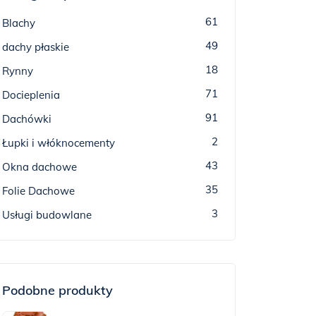
61
Blachy
49
dachy płaskie
18
Rynny
71
Docieplenia
91
Dachówki
2
Łupki i włóknocementy
43
Okna dachowe
35
Folie Dachowe
3
Usługi budowlane
Podobne produkty