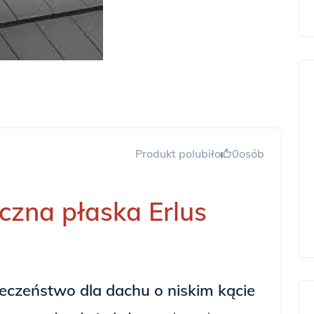
Produkt polubiło
0
osób
zna płaska Erlus
ieczeństwo dla dachu o niskim kącie