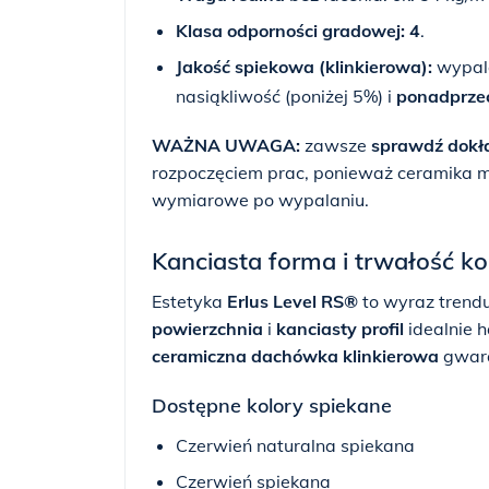
Klasa odporności gradowej:
4
.
Jakość spiekowa (klinkierowa):
wypala
nasiąkliwość (poniżej 5%) i
ponadprzec
WAŻNA UWAGA:
zawsze
sprawdź dokł
rozpoczęciem prac, ponieważ ceramika m
wymiarowe po wypalaniu.
Kanciasta forma i trwałość ko
Estetyka
Erlus Level RS®
to wyraz trend
powierzchnia
i
kanciasty profil
idealnie 
ceramiczna dachówka klinkierowa
gwara
Dostępne kolory spiekane
Czerwień naturalna spiekana
Czerwień spiekana