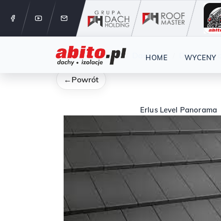
12 288 24 
Start
Kategorie
Dachowki
Dachówki 
HOME
WYCENY
←
Powrót
Erlus Level Panorama