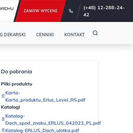
e od 29 lat !
(+48) 12-288-24-
ZAMOW WYCENE
42
G DEKARSKI
CENNIKI
KONTAKT
Do pobrania
Pliki produktu
Karta-
📄
Karta_produktu_Erlus_Level_RS.pdf
Katalogi
Katalog-
📄
Dach_spod_znaku_ERLUS_042023_PL.pdf
📄
Katalog-ERLUS_Dach_ulotka.pdf