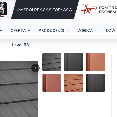
Działamy nieprzerwani
42
#WSPÓŁPRACASIEOPŁACA
ceramiczne
Dachówka płaska
Level RS
OFERTA
PRODUCENCI
WIEDZA
DŹWI
Level RS
+