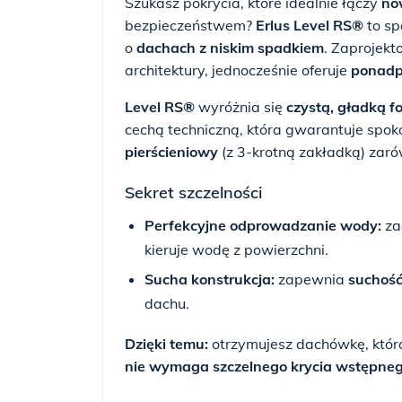
Szukasz pokrycia, które idealnie łączy
no
bezpieczeństwem?
Erlus Level RS®
to sp
o
dachach z niskim spadkiem
. Zaprojek
architektury, jednocześnie oferuje
ponadp
Level RS®
wyróżnia się
czystą, gładką f
cechą techniczną, która gwarantuje spok
pierścieniowy
(z 3-krotną zakładką) zar
Sekret szczelności
Perfekcyjne odprowadzanie wody:
za
kieruje wodę z powierzchni.
Sucha konstrukcja:
zapewnia
suchoś
dachu.
Dzięki temu:
otrzymujesz dachówkę, któr
nie wymaga szczelnego krycia wstępne