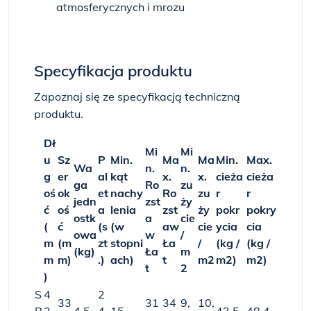
atmosferycznych i mrozu
Specyfikacja produktu
Zapoznaj się ze specyfikacją techniczną
produktu.
Dł
Mi
Mi
u
Sz
P
Min.
Ma
Ma
Min.
Max.
Wa
n.
n.
g
er
al
kąt
x.
x.
cieża
cieża
ga
Ro
zu
oś
ok
et
nachy
Ro
zu
r
r
jedn
zst
ży
ć
oś
a
lenia
zst
ży
pokr
pokry
ostk
a
cie
(
ć
(s
(w
aw
cie
ycia
cia
owa
w
/
m
(m
zt
stopni
Ła
/
(kg /
(kg /
(kg)
Ła
m
m
m)
.)
ach)
t
m2
m2)
m2)
t
2
)
S
4
2
33
31
34
9,
10,