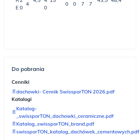
R
2
4,5
4
15
43,5
48,4
4
0
0
7
7
E
0
0
Do pobrania
Cenniki
📄
dachowki- Cennik SwissporTON 2026.pdf
Katalogi
Katalog-
📄
_swissporTON_dachowki_ceramiczne.pdf
📄
Katalog_swissporTON_brand.pdf
📄
swissporTON_katalog_dachówek_cementowych.pdf