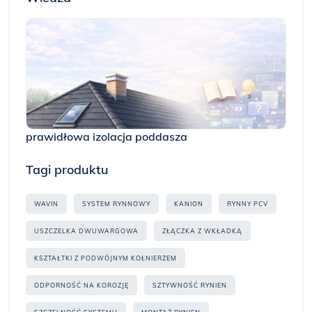
prawidłowa izolacja poddasza
Tagi produktu
WAVIN
SYSTEM RYNNOWY
KANION
RYNNY PCV
USZCZELKA DWUWARGOWA
ZŁĄCZKA Z WKŁADKĄ
KSZTAŁTKI Z PODWÓJNYM KOŁNIERZEM
ODPORNOŚĆ NA KOROZJĘ
SZTYWNOŚĆ RYNIEN