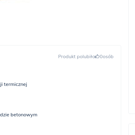
Produkt polubiło
0
osób
ji termicznej
ładzie betonowym