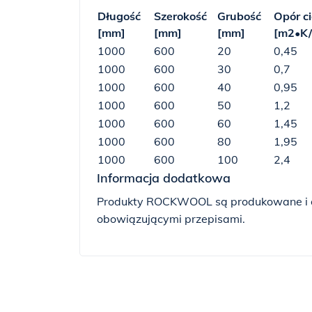
Długość
Szerokość
Grubość
Opór c
[mm]
[mm]
[mm]
[m
2
•K
1000
600
20
0,45
1000
600
30
0,7
1000
600
40
0,95
1000
600
50
1,2
1000
600
60
1,45
1000
600
80
1,95
1000
600
100
2,4
Informacja dodatkowa
Produkty ROCKWOOL są produkowane i of
obowiązującymi przepisami.