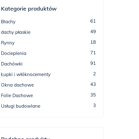
Kategorie produktów
61
Blachy
49
dachy płaskie
18
Rynny
71
Docieplenia
91
Dachówki
2
Łupki i włóknocementy
43
Okna dachowe
35
Folie Dachowe
3
Usługi budowlane