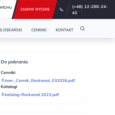
e od 29 lat !
(+48) 12-288-24-
ZAMOW WYCENE
42
G DEKARSKI
CENNIKI
KONTAKT
Do pobrania
Cenniki
📄
inne-_Cennik_Rockwool_032026.pdf
Katalogi
📄
katalog-Rockwool 2023.pdf