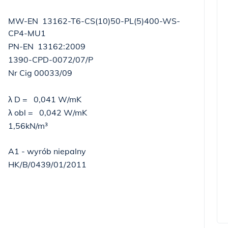
MW-EN 13162-T6-CS(10)50-PL(5)400-WS-
CP4-MU1
PN-EN 13162:2009
1390-CPD-0072/07/P
Nr Cig 00033/09
λ
D
= 0,041 W/mK
λ
obl
= 0,042 W/mK
1,56kN/m³
A1 - wyrób niepalny
HK/B/0439/01/2011