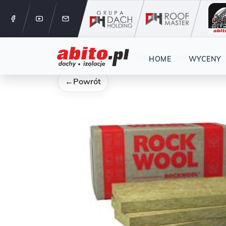
12 288 24 
Start
Kategorie
Rockwool wełna minera
HOME
WYCENY
←
Powrót