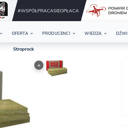
Działamy nieprzerwani
42
#WSPÓŁPRACASIEOPŁACA
lna
Ocieplenia ogólnobudowlane
Stroprock
OFERTA
PRODUCENCI
WIEDZA
DŹWI
Stroprock
+