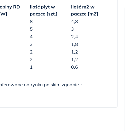
ieplny R
D
Ilość płyt w
Ilość m
2
w
/W]
paczce [szt.]
paczce [m
2
]
8
4,8
5
3
4
2,4
3
1,8
2
1,2
2
1,2
1
0,6
erowane na rynku polskim zgodnie z