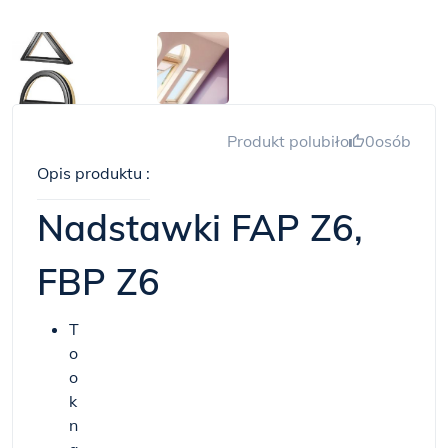
Produkt polubiło
0
osób
Opis produktu :
Nadstawki FAP Z6,
FBP Z6
T
o
o
k
n