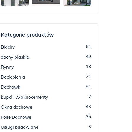
Kategorie produktów
61
Blachy
49
dachy płaskie
18
Rynny
71
Docieplenia
91
Dachówki
2
Łupki i włóknocementy
43
Okna dachowe
35
Folie Dachowe
3
Usługi budowlane