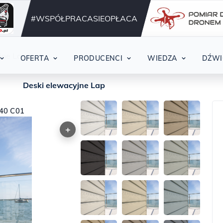
Działamy nieprzerwani
42
#WSPÓŁPRACASIEOPŁACA
jne Lap
OFERTA
PRODUCENCI
WIEDZA
DŹWI
Deski elewacyjne Lap
40 C01
+