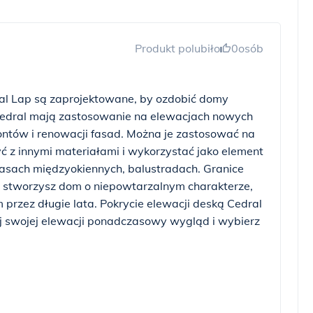
Produkt polubiło
0
osób
al Lap są zaprojektowane, by ozdobić domy
Cedral mają zastosowanie na elewacjach nowych
tów i renowacji fasad. Można je zastosować na
yć z innymi materiałami i wykorzystać jako element
pasach międzyokiennych, balustradach. Granice
m stworzysz dom o niepowtarzalnym charakterze,
rzez długie lata. Pokrycie elewacji deską Cedral
j swojej elewacji ponadczasowy wygląd i wybierz