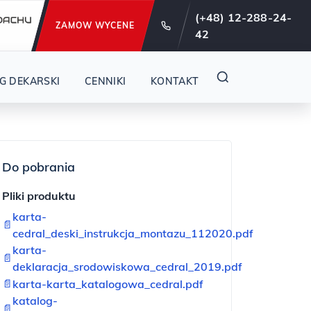
e od 29 lat !
(+48) 12-288-24-
ZAMOW WYCENE
42
G DEKARSKI
CENNIKI
KONTAKT
Do pobrania
Pliki produktu
karta-
📄
cedral_deski_instrukcja_montazu_112020.pdf
karta-
📄
deklaracja_srodowiskowa_cedral_2019.pdf
📄
karta-karta_katalogowa_cedral.pdf
katalog-
📄