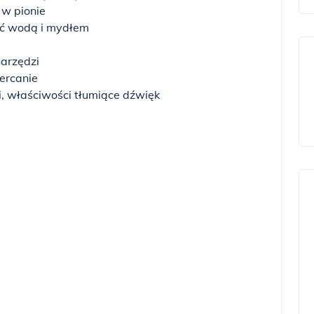
 w pionie
yć wodą i mydłem
narzędzi
iercanie
i, właściwości tłumiące dźwięk