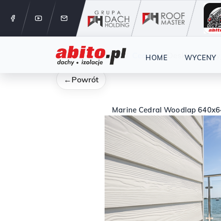
12 288 24 
Start
Kategorie
Cedral
Deski elewacy
HOME
WYCENY
←
Powrót
Marine Cedral Woodlap 640x6