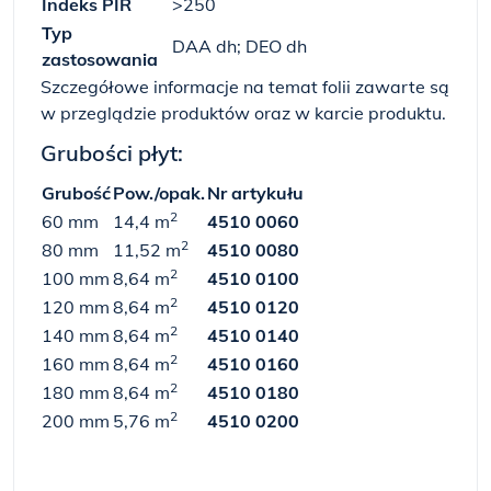
Indeks PIR
>250
Typ
DAA dh; DEO dh
zastosowania
Szczegółowe informacje na temat folii zawarte są
w przeglądzie produktów oraz w karcie produktu.
Grubości płyt:
Grubość
Pow./opak.
Nr artykułu
2
60 mm
14,4 m
4510 0060
2
80 mm
11,52 m
4510 0080
2
100 mm
8,64 m
4510 0100
2
120 mm
8,64 m
4510 0120
2
140 mm
8,64 m
4510 0140
2
160 mm
8,64 m
4510 0160
2
180 mm
8,64 m
4510 0180
2
200 mm
5,76 m
4510 0200