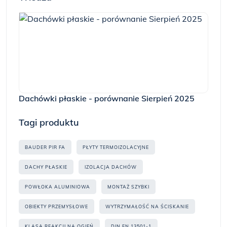
Dachówki płaskie - porównanie Sierpień 2025
Tagi produktu
BAUDER PIR FA
PŁYTY TERMOIZOLACYJNE
DACHY PŁASKIE
IZOLACJA DACHÓW
POWŁOKA ALUMINIOWA
MONTAŻ SZYBKI
OBIEKTY PRZEMYSŁOWE
WYTRZYMAŁOŚĆ NA ŚCISKANIE
KLASA REAKCJI NA OGIEŃ
DIN EN 13501-1