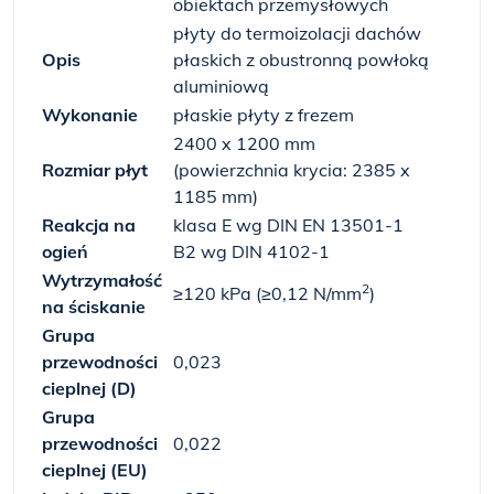
obiektach przemysłowych
płyty do termoizolacji dachów
Opis
płaskich z obustronną powłoką
aluminiową
Wykonanie
płaskie płyty z frezem
2400 x 1200 mm
Rozmiar płyt
(powierzchnia krycia: 2385 x
1185 mm)
Reakcja na
klasa E wg DIN EN 13501-1
ogień
B2 wg DIN 4102-1
Wytrzymałość
2
≥120 kPa (≥0,12 N/mm
)
na ściskanie
Grupa
przewodności
0,023
cieplnej (D)
Grupa
przewodności
0,022
cieplnej (EU)