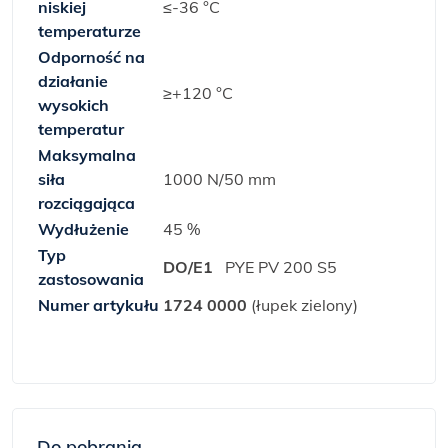
niskiej
≤-36 °C
temperaturze
Odporność na
działanie
≥+120 °C
wysokich
temperatur
Maksymalna
siła
1000 N/50 mm
rozciągająca
Wydłużenie
45 %
Typ
DO/E1
PYE PV 200 S5
zastosowania
Numer artykułu
1724 0000
(łupek zielony)
Do pobrania