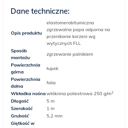
Dane techniczne:
elastomerobitumiczna
zgrzewalna papa odporna na
Opis produktu
przenikanie korzeni wg
wytycznych FLL
Sposób
zgrzewanie palnikiem
montażu
Powierzchnia
łupek
górna
Powierzchnia
folia
dolna
2
Wkładka nośna
włóknina poliestrowa 250 g/m
Długość
5 m
Szerokość
1 m
Grubość
5,2 mm
Giętkość w