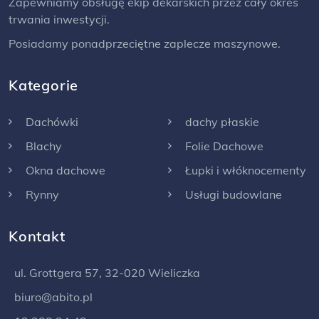
Zapewniamy obsługę ekip dekarskich przez cały okres
trwania inwestycji.
Posiadamy ponadprzeciętne zaplecze maszynowe.
Kategorie
Dachówki
dachy płaskie
Blachy
Folie Dachowe
Okna dachowe
Łupki i włóknocementy
Rynny
Usługi budowlane
Kontakt
ul. Grottgera 57, 32-020 Wieliczka
biuro@abito.pl