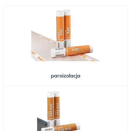
Papy termozgrzewalne
–
trwałe, szczelne i łatwe w
aplikacji, idealne do renowacji i
nowych konstrukcji dachowych.
Izolacje płynne i termiczne
–
nowoczesne technologie
ochrony dachu przed wilgocią i
stratami ciepła, gwarantujące
długowieczność pokrycia.
paroizolacja
Okna dachowe
– wysokiej
jakości świetliki i okna
dachowe poprawiające
doświetlenie wnętrz i komfort
użytkowania budynku.